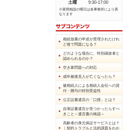
土曜
9:30-17:00
※夜間相談の曜日は各事務所により異
なります
相続放棄の申述が受理されたけれ
ど後で問題になる？
どのような場合に、特別縁故者と
認められるのか？
空き家問題への対応
成年被後見人が亡くなったら？
被相続人による相続人会社への貸
付・贈与の特別受益性
公正証書遺言の「口授」とは？
自筆証書遺言が見つかったらすべ
きこと～遺言書の検認～
高齢者の身元保証サービスとは？
｜契約トラブルと法的課題をわか