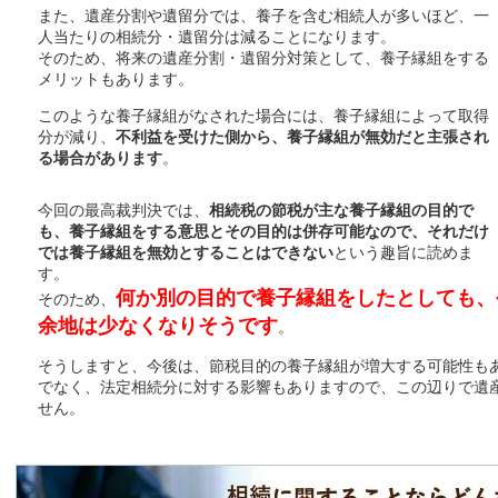
また、遺産分割や遺留分では、養子を含む相続人が多いほど、一
人当たりの相続分・遺留分は減ることになります。
そのため、将来の遺産分割・遺留分対策として、養子縁組をする
メリットもあります。
このような養子縁組がなされた場合には、養子縁組によって取得
分が減り、
不利益を受けた側から、養子縁組が無効だと主張され
る場合があります
。
今回の最高裁判決では、
相続税の節税が主な養子縁組の目的で
も、養子縁組をする意思とその目的は併存可能なので、それだけ
では養子縁組を無効とすることはできない
という趣旨に読めま
す。
何か別の目的で養子縁組をしたとしても、
そのため、
余地は少なくなりそうです
。
そうしますと、今後は、節税目的の養子縁組が増大する可能性も
でなく、法定相続分に対する影響もありますので、この辺りで遺
せん。