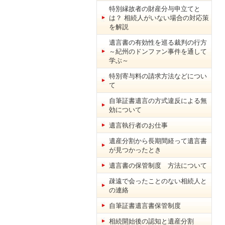
特別縁故者の財産分与申立てと
は？ 相続人がいない場合の対応策
を解説
遺言書の有効性を巡る裁判の行方
～紀州のドンファン事件を通して
学ぶ～
特別寄与料の請求方法などについ
て
自筆証書遺言の方式違反による無
効について
遺言執行者のお仕事
遺産分割から長期間経って遺言書
が見つかったとき
遺言書の保管制度 方法について
疎遠で会ったことのない相続人と
の連絡
自筆証書遺言書保管制度
相続開始後の認知と遺産分割