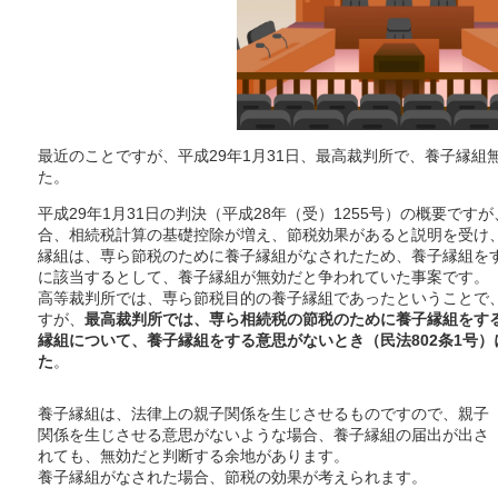
最近のことですが、平成29年1月31日、最高裁判所で、養子縁
た。
平成29年1月31日の判決（平成28年（受）1255号）の概要で
合、相続税計算の基礎控除が増え、節税効果があると説明を受け
縁組は、専ら節税のために養子縁組がなされたため、養子縁組をす
に該当するとして、養子縁組が無効だと争われていた事案です。
高等裁判所では、専ら節税目的の養子縁組であったということで
すが、
最高裁判所では、専ら相続税の節税のために養子縁組をす
縁組について、養子縁組をする意思がないとき（民法802条1号
た
。
養子縁組は、法律上の親子関係を生じさせるものですので、親子
関係を生じさせる意思がないような場合、養子縁組の届出が出さ
れても、無効だと判断する余地があります。
養子縁組がなされた場合、節税の効果が考えられます。