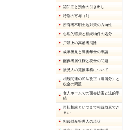
認知症と預金の引き出し
特別の寄与（1）
所有者不明土地対策の方向性
心理的瑕疵と相続物件の処分
戸籍上の高齢者消除
成年後見と障害年金の申請
配偶者居住権と税金の問題
後見人の死後事務について
相続関連の民法改正（遺留分）と
税金の問題
老人ホームでの面会妨害と法的手
続
再転相続といつまで相続放棄でき
るか
相続財産管理人の現状