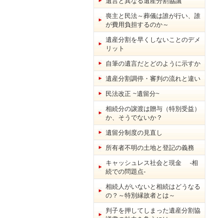
遺言と異なる遺産分割協議
喪主と民法～葬儀は誰が行い、誰
が費用負担するのか～
遺産分割を早くしないことのデメ
リット
自筆の遺言だとどのように示すか
遺産分割調停・審判の流れと違い
民法改正 ~遺留分~
相続分の譲渡は贈与（特別受益）
か、そうでないか？
遺留分制度の見直し
所有者不明の土地と登記の義務
キャッシュレス社会と現金 -相
続での問題点-
相続人がいないと相続はどうなる
の？～特別縁故者とは～
判子を押してしまった遺産分割協