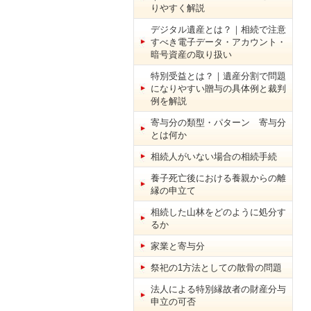
りやすく解説
デジタル遺産とは？｜相続で注意
すべき電子データ・アカウント・
暗号資産の取り扱い
特別受益とは？｜遺産分割で問題
になりやすい贈与の具体例と裁判
例を解説
寄与分の類型・パターン 寄与分
とは何か
相続人がいない場合の相続手続
養子死亡後における養親からの離
縁の申立て
相続した山林をどのように処分す
るか
家業と寄与分
祭祀の1方法としての散骨の問題
法人による特別縁故者の財産分与
申立の可否