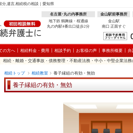
分,遺言,相続税の相談｜愛知県
名古屋･丸の内事務所
金山駅前事務所
地下鉄 鶴舞線・桜通線
金山駅
丸の内駅4番出口徒歩2分
南口 正面すぐ
ての方へ
相続料金・費用
相談予約
お客様の声
事務所概要
弁
、相続・離婚・交通事故・債務整理・不動産法務・中小・中堅企業法務
相続トップ
相続教室
養子縁組の有効・無効
養子縁組の有効・無効