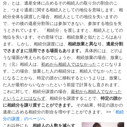
分」とは、遺産全体に占めるその相続人の取り分の割合のこ
と、つまり遺産に関する相続人としての地位を意味します。 相
続分全体を譲渡した場合、相続人としての地位を失いますの
で、その後の遺産分割等には参加できない、参加する地位を失
うとされています。 「相続分」を渡しますと、相続人としての
地位を失います。その意味では、相続放棄と似たところはあり
ます。 しかし、相続分譲渡には、
相続放棄と異なり、遺産分割
でさまざまに活用できる場面もあります。
具体的には、どのよ
うな場面が考えられるのでしょうか。 相続放棄の場合、放棄し
た（元）相続人は、
初めから相続人ではなかった
ことになりま
す。この場合、放棄した人の相続分は、相続人でなかったこと
になることから、特定の誰かに移転するというよりは、放棄し
た人が最初からいなかったという前提で計算をし直されます。
これに対して、相続分譲渡の場合、
最初から相続人でなかった
ということにはならず
、相続分を譲渡することで、
特定の誰か
に相続分を譲り渡すことができます。
その結果、特定の誰かの
遺産に占める相続分の割合を増やすことができます。 >>
「相続
分の譲渡」のページへ
これ以外にも、
相続人の人数を減らす