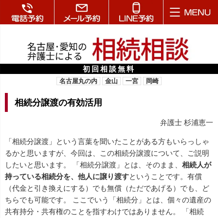
初回相談無料
名古屋丸の内
金山
一宮
岡崎
相続分譲渡の有効活用
弁護士 杉浦恵一
「相続分譲渡」という言葉を聞いたことがある方もいらっしゃ
るかと思いますが、今回は、この相続分譲渡について、ご説明
したいと思います。 「相続分譲渡」とは、そのまま、
相続人が
持っている相続分を、他人に譲り渡す
ということです。有償
（代金と引き換えにする）でも無償（ただであげる）でも、ど
ちらでも可能です。 ここでいう「相続分」とは、個々の遺産の
共有持分・共有権のことを指すわけではありません。 「相続