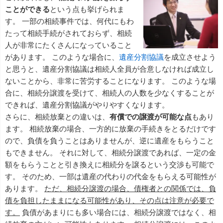
ことができる
という点も挙げられま
す。 一部の相続事件では、何代にもわ
たって相続手続がされておらず、相続
人が非常にたくさんになっていること
があります。 このような場合に、
遺産分割協議
を成立させよう
と思うと、遺産分割協議は相続人全員が合意しなければ成立し
ないことから、非常に苦労することになります。 このような場
合に、相続分譲渡を受けて、相続人の人数を少なくすることが
できれば、遺産分割協議がやりやすくなります。
さらに、相続放棄との違いは、
有償での譲渡が可能な点
もあり
ます。 相続放棄の場合、一方的に放棄の手続きをとるだけです
ので、負債を負うことはありませんが、逆に遺産をもらうこと
もできません。 それに対して、相続分譲渡であれば、一定の金
額をもらうことと引き換えに相続分を譲るという交渉も可能で
す。 そのため、一部は遺産の代わりの代金をもらえる可能性が
あります。
ただ、相続分譲渡の場合、債権者との関係では、負
債を負担したままになる可能性があり、その点は注意が必要で
す。
負債があまりにも多い場合には、相続分譲渡ではなく、相