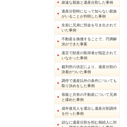
疎遠な親族と遺産分割した事例
遺産分割時になって知らない親族
がいることが判明した事例
生前に兄弟に預金を引き出されて
いた事例
不動産を換価することで、円満解
決ができた事案
遺言で財産の取得者が指定されて
いなかった事例
裁判所の決定により、遺産分割の
決着がついた事例
調停で遺産以外の条件についても
取り決めをした事例
母親と共有の不動産について兄弟
と揉めた事例
成年後見人を選出し遺産分割調停
を行った事例
頑なに遺産分割を拒む相続人に対