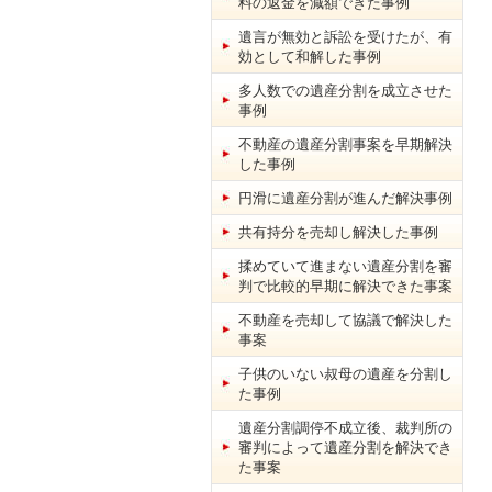
料の返金を減額できた事例
遺言が無効と訴訟を受けたが、有
効として和解した事例
多人数での遺産分割を成立させた
事例
不動産の遺産分割事案を早期解決
した事例
円滑に遺産分割が進んだ解決事例
共有持分を売却し解決した事例
揉めていて進まない遺産分割を審
判で比較的早期に解決できた事案
不動産を売却して協議で解決した
事案
子供のいない叔母の遺産を分割し
た事例
遺産分割調停不成立後、裁判所の
審判によって遺産分割を解決でき
た事案