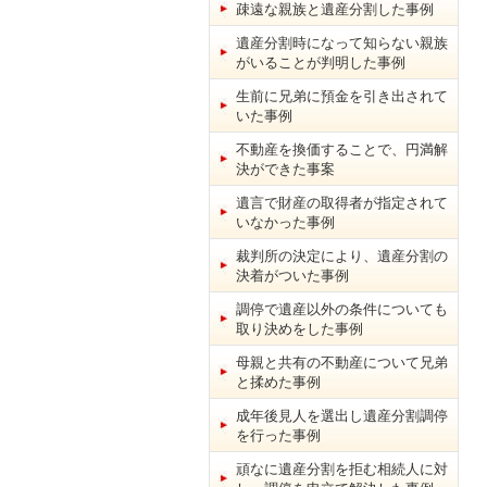
疎遠な親族と遺産分割した事例
遺産分割時になって知らない親族
がいることが判明した事例
生前に兄弟に預金を引き出されて
いた事例
不動産を換価することで、円満解
決ができた事案
遺言で財産の取得者が指定されて
いなかった事例
裁判所の決定により、遺産分割の
決着がついた事例
調停で遺産以外の条件についても
取り決めをした事例
母親と共有の不動産について兄弟
と揉めた事例
成年後見人を選出し遺産分割調停
を行った事例
頑なに遺産分割を拒む相続人に対