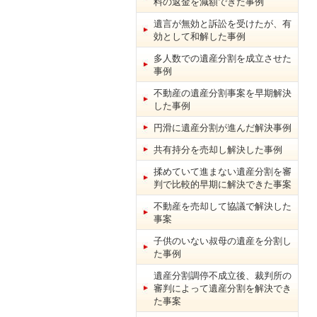
料の返金を減額できた事例
遺言が無効と訴訟を受けたが、有
効として和解した事例
多人数での遺産分割を成立させた
事例
不動産の遺産分割事案を早期解決
した事例
円滑に遺産分割が進んだ解決事例
共有持分を売却し解決した事例
揉めていて進まない遺産分割を審
判で比較的早期に解決できた事案
不動産を売却して協議で解決した
事案
子供のいない叔母の遺産を分割し
た事例
遺産分割調停不成立後、裁判所の
審判によって遺産分割を解決でき
た事案