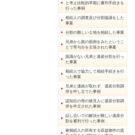
と考え比較的早期に審判手続きを
行った事例
相続人の調査及び分割協議をした
事案
分割の難しい土地を相続した事案
兄弟から親の面倒をみたというこ
とで寄与分を主張された事案
面識がない兄弟と遺産分割を行っ
た事案
相続人で協力して相続手続きを行
った事案
兄弟と連絡が取れず、遺産分割調
停を申し立てた事例
認知症の母の後見人に遺産分割調
停を申立された事例
話し合いでの解決が難しい遺産分
割を審判で行った事例
被相続人の所有する収益物件の賃