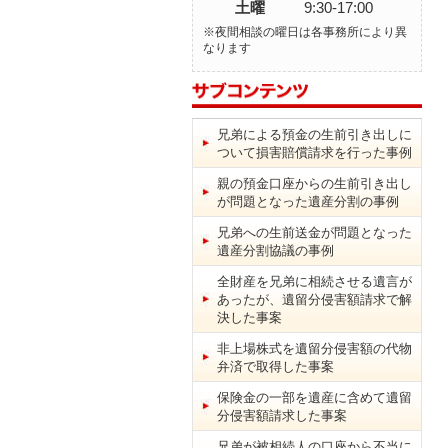
土曜
9:30-17:00
※夜間相談の曜日は各事務所により異
なります
兄弟による預金の生前引き出しに
ついて損害賠償請求を行った事例
親の預金口座からの生前引き出し
が問題となった遺産分割の事例
兄弟への生前送金が問題となった
遺産分割協議の事例
全財産を兄弟に相続させる遺言が
あったが、遺留分侵害額請求で解
決した事案
非上場株式を遺留分侵害額の代物
弁済で取得した事案
保険金の一部を遺産に含めて遺留
分侵害額請求した事案
兄弟が被相続人の口座から不当に