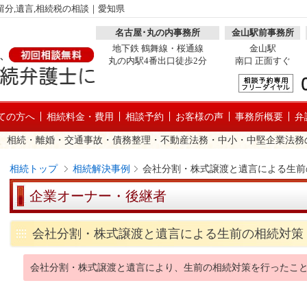
分,遺言,相続税の相談｜愛知県
名古屋･丸の内事務所
金山駅前事務所
地下鉄 鶴舞線・桜通線
金山駅
丸の内駅4番出口徒歩2分
南口 正面すぐ
ての方へ
相続料金・費用
相談予約
お客様の声
事務所概要
弁
、相続・離婚・交通事故・債務整理・不動産法務・中小・中堅企業法務
相続トップ
相続解決事例
会社分割・株式譲渡と遺言による生前
企業オーナー・後継者
会社分割・株式譲渡と遺言による生前の相続対策
会社分割・株式譲渡と遺言により、生前の相続対策を行ったこ