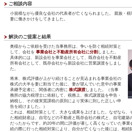
ご相談内容
小規模ながら優良な会社の代表者が亡くなられました。 親族・税
妻に働きかけをしてきました。
解決のご提案と結果
奥様からご依頼を受けた当事務所は、争いを防ぐ相続対策と
して、会社を
事業会社と不動産所有会社に分割
しました。
具体的には、新設会社を事業会社として、既存会社を不動産
所有会社として、既存会社から新設会社に営業譲渡をしまし
た。
将来、株式評価が上がり続けることが見込まれる事業会社の
株式の大半を妻に割当てた後に、妻が望んでいた意中の事業
承継予定者に、関係者に内密に
株式譲渡
しました。（当事
務所の協力税理士に依頼して、税務上、株式譲渡益を申告・
納税し、その後実質課税の原則により実体に則した正しい申
告を続けました。）
これは、相続対策として、大きな成果を上げました。なぜなら、
た相続財産は、自宅などの不動産と既存会社の株式と、自宅建築
だったからです。約20年の間に評価が著しく高くなっていた事業
続の際に行った相続対策により、自分が亡くなった後には、相続