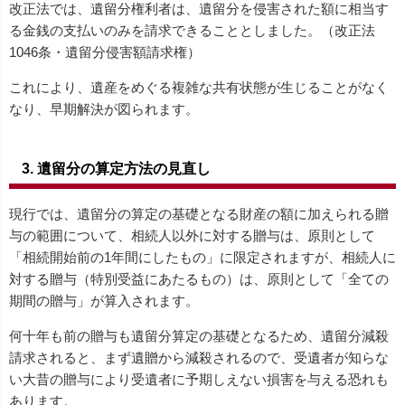
改正法では、遺留分権利者は、遺留分を侵害された額に相当す
る金銭の支払いのみを請求できることとしました。（改正法
1046条・遺留分侵害額請求権）
これにより、遺産をめぐる複雑な共有状態が生じることがなく
なり、早期解決が図られます。
3. 遺留分の算定方法の見直し
現行では、遺留分の算定の基礎となる財産の額に加えられる贈
与の範囲について、相続人以外に対する贈与は、原則として
「相続開始前の1年間にしたもの」に限定されますが、相続人に
対する贈与（特別受益にあたるもの）は、原則として「全ての
期間の贈与」が算入されます。
何十年も前の贈与も遺留分算定の基礎となるため、遺留分減殺
請求されると、まず遺贈から減殺されるので、受遺者が知らな
い大昔の贈与により受遺者に予期しえない損害を与える恐れも
あります。