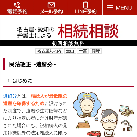
初回相談無料
名古屋丸の内
金山
一宮
岡崎
民法改正 ~遺留分~
1. はじめに
遺留分
とは、
相続人が最低限の
遺産を確保するため
に設けられ
た制度で、遺贈や生前贈与など
により特定の者にだけ財産が遺
された場合にも、被相続人の兄
弟姉妹以外の法定相続人に限っ