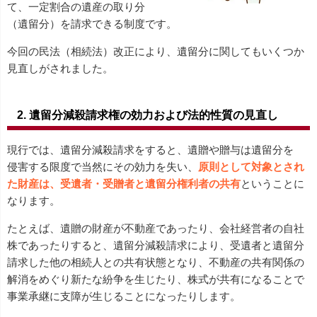
て、一定割合の遺産の取り分
（遺留分）を請求できる制度です。
今回の民法（相続法）改正により、遺留分に関してもいくつか
見直しがされました。
2. 遺留分減殺請求権の効力および法的性質の見直し
現行では、遺留分減殺請求をすると、遺贈や贈与は遺留分を
侵害する限度で当然にその効力を失い、
原則として対象とされ
た財産は、受遺者・受贈者と遺留分権利者の共有
ということに
なります。
たとえば、遺贈の財産が不動産であったり、会社経営者の自社
株であったりすると、遺留分減殺請求により、受遺者と遺留分
請求した他の相続人との共有状態となり、不動産の共有関係の
解消をめぐり新たな紛争を生じたり、株式が共有になることで
事業承継に支障が生じることになったりします。