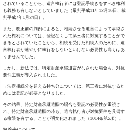
されていることから、遺言執行者には登記手続きをすべき権利
も義務も有しないとしていました（最判平成11年12月16日、裁
判平成7年1月24日）。
また、改正前の判例によると、相続させる遺言によって承継さ
れた権利については、登記なくして第三者に対抗することがで
きるとされていたことから、相続を受けた相続人のために、遺
言執行者が速やかに執行をしないといけない必要性も高くはあ
りませんでした。
しかし、新法では、特定財産承継遺言がなされた場合も、対抗
要件主義が導入されました。
→法定相続分を超える持ち分については、第三者に対抗するた
めには登記が必要となりました。
その結果、特定財産承継遺贈の場合も登記の必要性が重視さ
れ、特定財産承継遺贈の時も、遺言執行者が対抗要件を具備す
る権限を有する、ことが明文化されました（1014条第2項）。
預貯金について