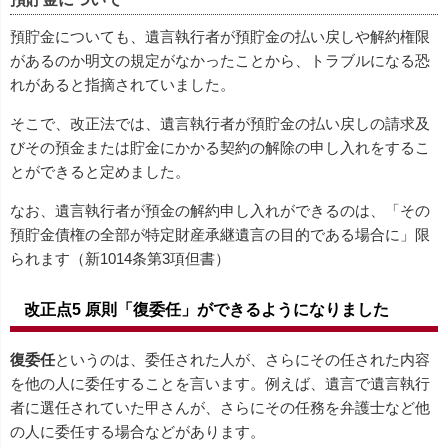
預貯金についても、遺言執行者が預貯金の払い戻しや解約権限
があるのか明文の規定がなかったことから、トラブルになる恐
れがあると指摘されていました。
そこで、改正法では、遺言執行者が預貯金の払い戻しの請求及
びその預金または貯金にかかる契約の解除の申し入れをするこ
とができると定めました。
なお、遺言執行者が預金の解約申し入れができるのは、「その
預貯金債権の全部が特定財産承継遺言の目的である場合に」限
られます（新1014条第3項但書）
改正点5 原則「復委任」ができるようになりました
復委任
というのは、委任された人が、さらにその任された内容
を他の人に委任することを言います。例えば、遺言で遺言執行
者に選任されていた甲さんが、さらにその任務を弁護士など他
の人に委任する場合などがあります。