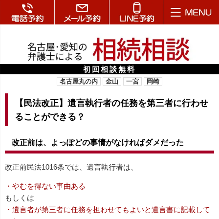
初回相談無料
名古屋丸の内
金山
一宮
岡崎
【民法改正】遺言執行者の任務を第三者に行わせ
ることができる？
改正前は、よっぽどの事情がなければダメだった
改正前民法1016条では、遺言執行者は、
・やむを得ない事由ある
もしくは
・遺言者が第三者に任務を担わせてもよいと遺言書に記載して