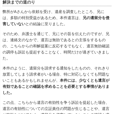
解決までの道のり
弊所がAさんから依頼を受け、遺産を調査したところ、兄に
は、多額の特別受益があるため、本件遺言は、
兄の遺留分を侵
害していない
との結論に至りました。
そのため、弁護士を通じて、兄にその旨を伝えたのですが、兄
は、連絡文のなかで、遺言は無効であるとの主張をするもの
の、こちらからの和解提案に反応するでもなく、遺言無効確認
の調停も訴訟も提起することなく、時間だけが過ぎていきまし
た。
本件のように、遺留分を請求する通知をしたものの、それきり
放置してしまう請求者がいる場合、特に対応しなくても問題な
いこともあるかもしれませんが、
本件には、少なくとも遺言が
有効であることの確認を求めることを必要とする事情がありま
した。
この点、こちらから遺言の有効性を争う訴訟を提起した場合、
遺言の有効性についての立証責任の問題が生じることや、遺言