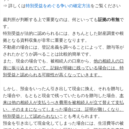
⇒ 詳しくは
特別受益をめぐる争いの確定方法
をご覧ください
裁判所が判断する上で重要なのは、何といっても
証拠の有無
で
す。
特別受益が法的に認められるには、きちんとした財産調査や根
拠となる資料収集が非常に重要となります。
不動産の場合には、登記名義を調べることによって、贈与等が
されたかどうか調べることは比較的簡単です。
また、現金の場合でも、被相続人の口座から、
他の相続人の口
座に振り込まれていて、記録が明確に残っている場合には、特
別受益と認められる可能性が高くなっていきます。
しかし、預金をいったん引き出して現金に換え、それを贈与し
た場合や、もともと現金で残っていたものを贈与した場合、
本
来は他の相続人が支払うべき費用を被相続人が立て替えて支払
い、そのままになってしまった場合には、証明が難しくなり、
特別受益として認められない
ことも考えられます。
預金を引き出して現金化してしまった場合には、生活費等の被