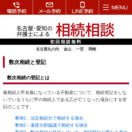
初回相談無料
名古屋丸の内
金山
一宮
岡崎
数次相続と登記
数次相続の登記とは
被相続人甲名義になっている不動産について、相続登記をしな
いでいるうちに甲の相続人である乙が亡くなった場合にする登
記のことです。
事例1：法定相続分で相続する場合
事例2：遺産分割協議で相続する場合