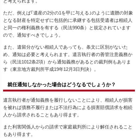
と考えられます。
ただ、例えば｢遺産の2分の1を甲に与える｣のように遺贈の対象
となる財産を特定せずに包括的に承継する包括受遺者は相続人
と同一の権利義務を有する（民法990条）と規定されています
ので、通知すべきでしょう。
また、遺留分がない相続人であっても、条文に区別がないた
め、通知は必要と考えられます。遺言執行者の善管注意義務か
ら（民法1012条2項）から通知義務があるとの裁判例もありま
す（東京地方裁判所平成19年12月3日判決）。
就任通知しなかった場合はどうなるでしょうか？
遺言執行者が通知義務を履行しないことにより、相続人が損害
を被れば債務不履行または不法行為による損害賠償請求を相続
人から請求されることもあり得ます。
また利害関係人からの請求で家庭裁判所により解任されること
もあり得ます。